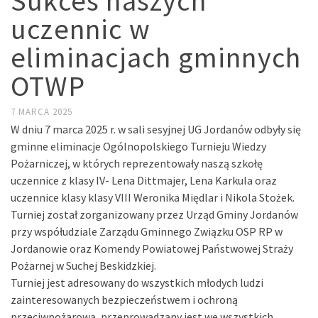
Sukces naszych
uczennic w
eliminacjach gminnych
OTWP
7 MARCA 2025
W dniu 7 marca 2025 r. w sali sesyjnej UG Jordanów odbyły się
gminne eliminacje Ogólnopolskiego Turnieju Wiedzy
Pożarniczej, w których reprezentowały naszą szkołę
uczennice z klasy IV- Lena Dittmajer, Lena Karkula oraz
uczennice klasy klasy VIII Weronika Międlar i Nikola Stożek.
Turniej został zorganizowany przez Urząd Gminy Jordanów
przy współudziale Zarządu Gminnego Związku OSP RP w
Jordanowie oraz Komendy Powiatowej Państwowej Straży
Pożarnej w Suchej Beskidzkiej.
Turniej jest adresowany do wszystkich młodych ludzi
zainteresowanych bezpieczeństwem i ochroną
przeciwpożarową, przeprowadzany jest we wszystkich