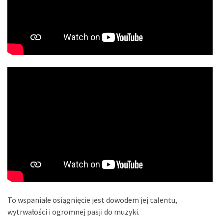
To wspaniałe osiągnięcie jest dowodem jej talentu,
wytrwałości i ogromnej pasji do muzyki.