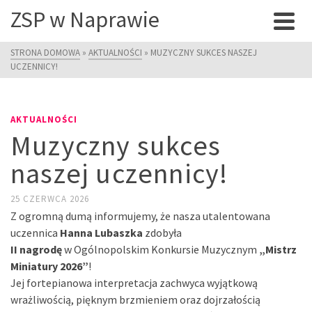
ZSP w Naprawie
STRONA DOMOWA
»
AKTUALNOŚCI
»
MUZYCZNY SUKCES NASZEJ
UCZENNICY!
AKTUALNOŚCI
Muzyczny sukces
naszej uczennicy!
25 CZERWCA 2026
Z ogromną dumą informujemy, że nasza utalentowana
uczennica
Hanna Lubaszka
zdobyła
II nagrodę
w Ogólnopolskim Konkursie Muzycznym
„Mistrz
Miniatury 2026”
!
Jej fortepianowa interpretacja zachwyca wyjątkową
wrażliwością, pięknym brzmieniem oraz dojrzałością