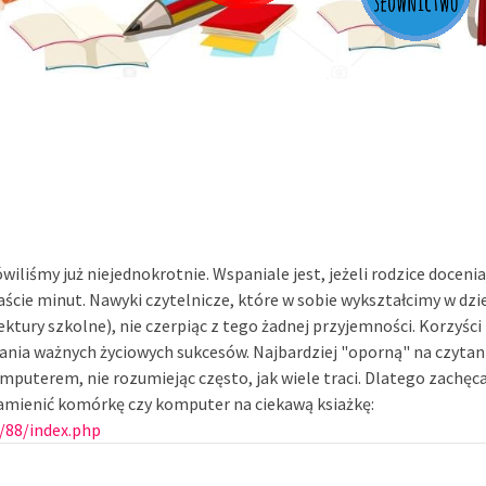
iliśmy już niejednokrotnie. Wspaniale jest, jeżeli rodzice doceni
aście minut. Nawyki czytelnicze, które w sobie wykształcimy w dzie
. lektury szkolne), nie czerpiąc z tego żadnej przyjemności. Korzyśc
ania ważnych życiowych sukcesów. Najbardziej "oporną" na czytan
puterem, nie rozumiejąc często, jak wiele traci. Dlatego zachęc
amienić komórkę czy komputer na ciekawą ksiażkę:
/88/index.php