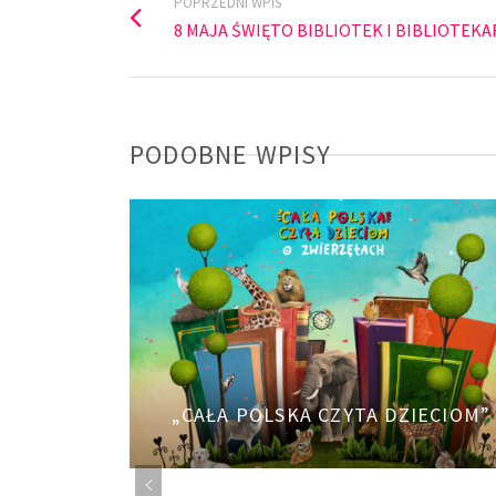
POPRZEDNI WPIS
8 MAJA ŚWIĘTO BIBLIOTEK I BIBLIOTEKA
PODOBNE WPISY
cy
„CAŁA POLSKA CZYTA DZIECIOM”