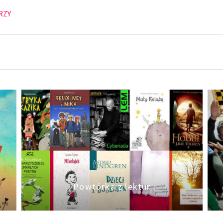
RZY
Powtórka z lektur