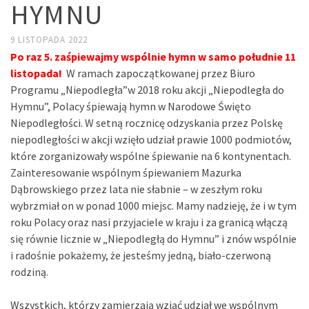
HYMNU
9 LISTOPADA 2022
Po raz 5. zaśpiewajmy wspólnie hymn w samo południe 11
listopada!
W ramach zapoczątkowanej przez Biuro
Programu „Niepodległa”w 2018 roku akcji „Niepodległa do
Hymnu”, Polacy śpiewają hymn w Narodowe Święto
Niepodległości. W setną rocznicę odzyskania przez Polskę
niepodległości w akcji wzięło udział prawie 1000 podmiotów,
które zorganizowały wspólne śpiewanie na 6 kontynentach.
Zainteresowanie wspólnym śpiewaniem Mazurka
Dąbrowskiego przez lata nie słabnie – w zeszłym roku
wybrzmiał on w ponad 1000 miejsc. Mamy nadzieję, że i w tym
roku Polacy oraz nasi przyjaciele w kraju i za granicą włączą
się równie licznie w „Niepodległą do Hymnu” i znów wspólnie
i radośnie pokażemy, że jesteśmy jedną, biało-czerwoną
rodziną.
Wszystkich, którzy zamierzają wziąć udział we wspólnym