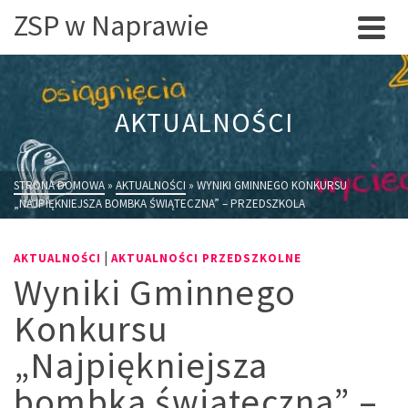
ZSP w Naprawie
AKTUALNOŚCI
STRONA DOMOWA
»
AKTUALNOŚCI
»
WYNIKI GMINNEGO KONKURSU
„NAJPIĘKNIEJSZA BOMBKA ŚWIĄTECZNA” – PRZEDSZKOLA
|
AKTUALNOŚCI
AKTUALNOŚCI PRZEDSZKOLNE
Wyniki Gminnego
Konkursu
„Najpiękniejsza
bombka świąteczna” –