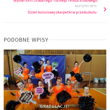
Wyniki XVIII Otwartego Turnieju Tenisa Stołowego
NASTĘPNY WPIS
Dzień kolorowej skarpetki w przedszkolu
PODOBNE WPISY
GRATULACJE!