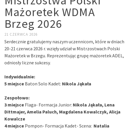
Mistrzostwa Polski
Mażoretek WDMA
Brzeg 2026
21 CZERWCA 2026
Serdecznie gratulujemy naszym uczennicom, które w dniach
20-21 czerwca 2026 r. wzięły udział w Mistrzostwach Polski
Mażoretek w Brzegu. Reprezentując grupę mażoretek ADEL,
odniosły liczne sukcesy.
Indywidualnie:
5 miejsce
Baton Solo Kadet:
Nikola Jąkała
Zespołowo:
3 miejsce
Flaga- Formacja Junior:
Nikola Jąkała, Lena
Dittmajer, Amelia Paluch, Magdalena Kowalczyk, Alicja
Kowalcze
4 miejsce
Pompon- Formacja Kadet- Scena:
Natalia